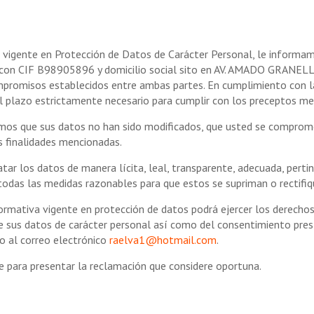
 vigente en Protección de Datos de Carácter Personal, le informam
con CIF B98905896 y domicilio social sito en AV. AMADO GRANE
os compromisos establecidos entre ambas partes. En cumplimiento c
l plazo estrictamente necesario para cumplir con los preceptos me
os que sus datos no han sido modificados, que usted se compromete
s finalidades mencionadas.
los datos de manera lícita, leal, transparente, adecuada, pertinen
 las medidas razonables para que estos se supriman o rectifique
ormativa vigente en protección de datos podrá ejercer los derechos 
 de sus datos de carácter personal así como del consentimiento pres
 o al correo electrónico
raelva1@hotmail.com
.
e para presentar la reclamación que considere oportuna.