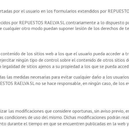
portadas por el usuario en los formularios extendidos por REPUEST
recidos por REPUESTOS RAELVA SL contrariamente a lo dispuesto por 
e cualquier otro modo puedan suponer lesión de los derechos de t
tenido de los sitios web a los que el usuario pueda acceder a tra
jercitar ningún tipo de control sobre el contenido de otros sitios 
z o legalidad de sitios ajenos a su propiedad a los que se pueda acce
as medidas necesarias para evitar cualquier daño a los usuarios d
UESTOS RAELVA SL no se hace responsable, en ningún caso, de los e
r las modificaciones que considere oportunas, sin aviso previo, en
as condiciones de uso del mismo. Dichas modificaciones podrán real
ento durante el tiempo en que se encuentren publicadas en la web 