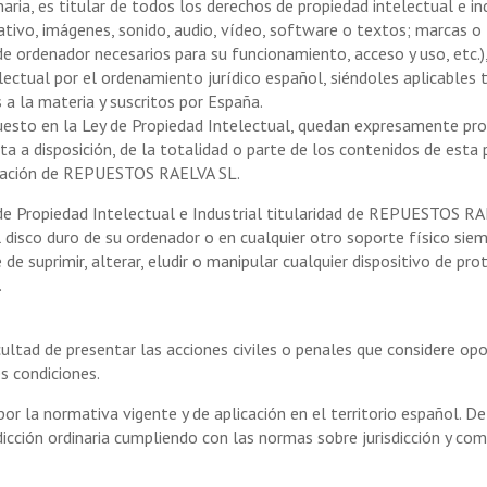
, es titular de todos los derechos de propiedad intelectual e ind
tivo, imágenes, sonido, audio, vídeo, software o textos; marcas o 
de ordenador necesarios para su funcionamiento, acceso y uso, etc.
lectual por el ordenamiento jurídico español, siéndoles aplicables
a la materia y suscritos por España.
uesto en la Ley de Propiedad Intelectual, quedan expresamente prohib
a a disposición, de la totalidad o parte de los contenidos de esta 
rización de REPUESTOS RAELVA SL.
e Propiedad Intelectual e Industrial titularidad de REPUESTOS RAE
l disco duro de su ordenador o en cualquier otro soporte físico sie
 de suprimir, alterar, eludir o manipular cualquier dispositivo de pr
.
ad de presentar las acciones civiles o penales que considere oport
s condiciones.
 por la normativa vigente y de aplicación en el territorio español. D
risdicción ordinaria cumpliendo con las normas sobre jurisdicción y