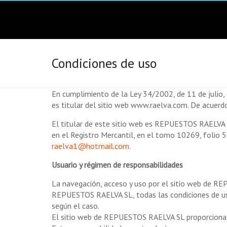
Skip
Raelva
to
content
Repuestos
y
accesorios
Condiciones de uso
de
electrodomésticos
Valencia
En cumplimiento de la Ley 34/2002, de 11 de julio,
es titular del sitio web www.raelva.com. De acuerd
El titular de este sitio web es REPUESTOS RAELV
en el Registro Mercantil, en el tomo 10269, folio 5
raelva1@hotmail.com
.
Usuario y régimen de responsabilidades
La navegación, acceso y uso por el sitio web de REP
REPUESTOS RAELVA SL, todas las condiciones de uso 
según el caso.
El sitio web de REPUESTOS RAELVA SL proporciona gra