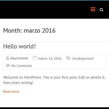
Skip
Raelva
to
content
Repuestos
y
accesorios
Month:
marzo 2016
de
electrodomésticos
Valencia
Hello world!
R4elVWWW
marzo 14, 2016
Uncategorized
No Comments
Welcome to WordPress. This is your first post. Edit or delete it,
then start writing!
Read more